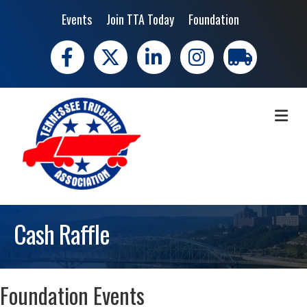
Events
Join TTA Today
Foundation
Facebook
X
LinkedIn
Instagram
trucking moves 
ME
Cash Raffle
Foundation Events